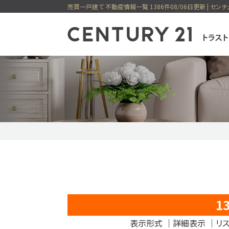
売買一戸建て 不動産情報一覧 1386件08/06日更新 | センチ
センチュリー21
一戸建てを検索
購入
売却
新着物件
価格変更物件
今すぐ見られ
今すぐ見られる土地
無料会員システム
1
表示形式
｜
詳細表示
｜リス