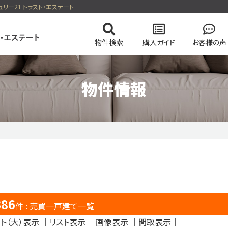
ュリー21 トラスト・エステート
物件検索
購入ガイド
お客様の声
物件情報
の流れ
の流れ
会社概要
マンションを検索
高く売却する弊社のメソッド
住まい購入の基礎知識
スタッフ紹介
土地を検索
売却無
る一戸建て
今すぐ見られるマンション
会員ページログイン
386
件 : 売買一戸建て一覧
ト（大）表示 ｜
リスト表示
｜
画像表示
｜
間取表示
｜