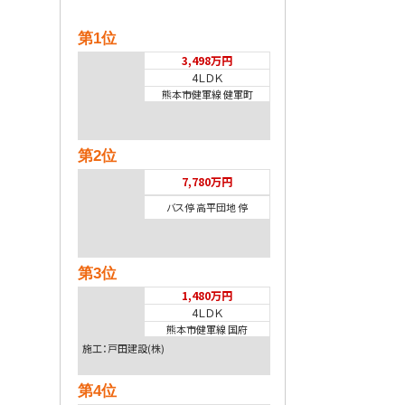
第1位
3,498万円
4ＬＤＫ
熊本市健軍線 健軍町
第2位
7,780万円
バス停 高平団地 停
第3位
1,480万円
4ＬＤＫ
熊本市健軍線 国府
施工：戸田建設(株)
第4位