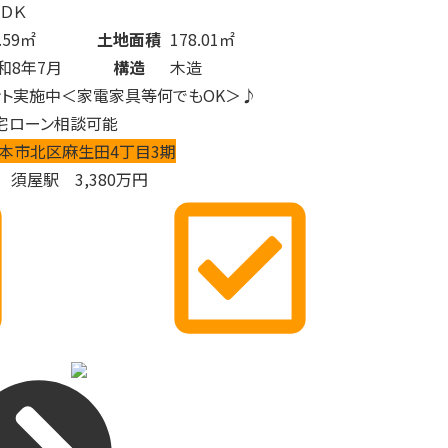
ＬＤＫ
.59㎡
土地面積
178.01㎡
和8年7月
構造
木造
ント実施中＜家電家具等何でもOK＞♪
宅ローン相談可能
本市北区麻生田4丁目3期
須屋駅
3,380
万円