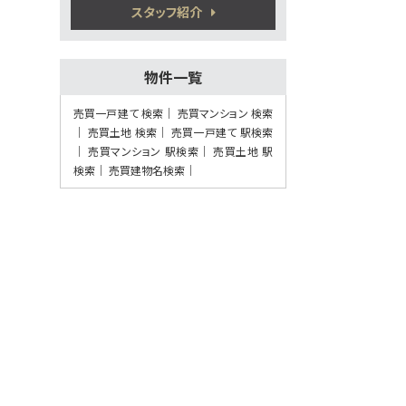
植木駅
スタッフ紹介
歩41分
5万円プレゼント実施中＜家電家具等何で
もOK＞♪…
物件一覧
第8位
2,280万円
売買一戸建て 検索
売買マンション 検索
4ＬＤＫ
売買土地 検索
売買一戸建て 駅検索
熊本電気鉄道 須屋 徒歩7
売買マンション 駅検索
分
売買土地 駅
検索
売買建物名検索
第9位
3,380万円
4ＬＤＫ
健軍町駅
歩27分
5万円プレゼント実施中〈家電家具何でも
OK〉♪ …
第10位
3,798万円
4ＬＤＫ
健軍町駅