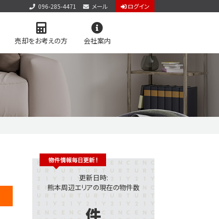
096-285-4471
メール
ログイン
売却をお考えの方
会社案内
アクセス
お知らせ
お問い合わせ
個人情報保護方針
サイトマップ
料査定
学区マップで探す
更新日時:
熊本周辺エリアの現在の物件数
件