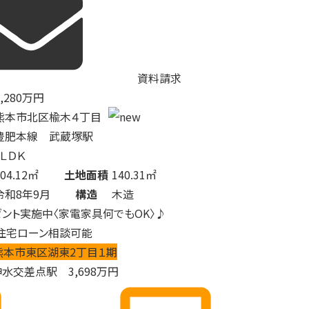
資料請求
,280
万円
熊本市北区楡木４丁目
豊肥本線 武蔵塚駅
4ＬＤＫ
104.12㎡
土地面積
140.31㎡
令和8年9月
構造
木造
ゼント実施中〈家電家具何でもOK〉♪
住宅ローン相談可能
熊本市東区湖東2丁目１期
神水交差点駅
3,698
万円