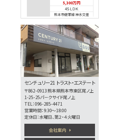
5,300万円
4ＳＬＤＫ
熊本市健軍線 神水交差
点
第5位
2,598万円
4ＬＤＫ
第6位
センチュリー21 トラスト・エステート
3,698万円
〒862-0913 熊本県熊本市東区尾ノ上
4ＬＤＫ
1-25-25パークサイド尾ノ上
熊本市健軍線 健軍町
TEL：096-285-4471
営業時間：9:30～18:00
定休日：水曜日、第２・４火曜日
第7位
会社案内
2,280万円
4ＬＤＫ