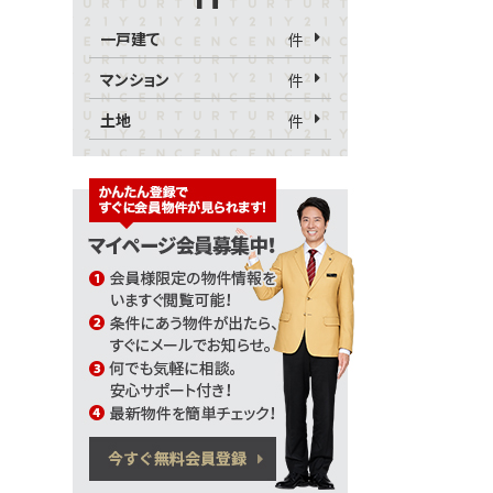
一戸建て
件
マンション
件
土地
件