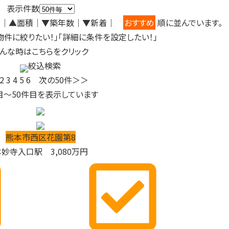
表示件数
り
｜
▲面積
｜
▼築年数
｜
▼新着
｜
おすすめ
順に並んでいます。
物件に絞りたい！」「詳細に条件を設定したい！」
んな時はこちらをクリック
絞込検索
2
3
4
5
6
次の50件＞＞
目～
50
件目を表示しています
熊本市西区花園第8
本妙寺入口駅
3,080
万円