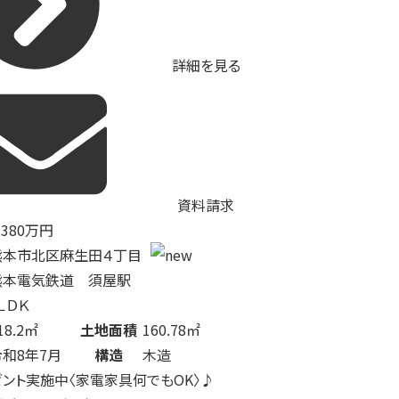
詳細を見る
資料請求
,380
万円
熊本市北区麻生田４丁目
熊本電気鉄道 須屋駅
ＬＤＫ
18.2㎡
土地面積
160.78㎡
令和8年7月
構造
木造
ゼント実施中〈家電家具何でもOK〉♪