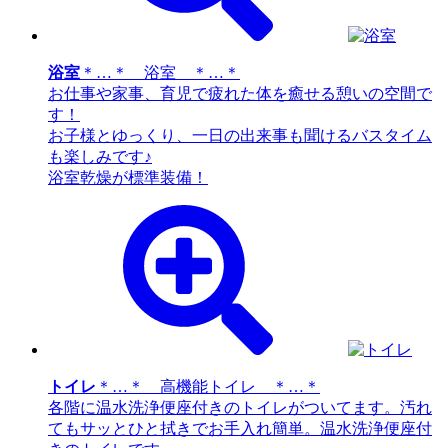
浴室
＊…＊ 浴室 ＊…＊
お仕事や家事、育児で疲れた体を癒せる憩いの空間で
す！
お子様とゆっくり、一日の出来事も聞けるバスタイム
も楽しみです♪
浴室乾燥が標準装備！
トイレ
＊…＊ 高機能トイレ ＊…＊
各階に温水洗浄便座付きのトイレがついてます。汚れ
てもサッとひと拭きでお手入れ簡単。温水洗浄便座付