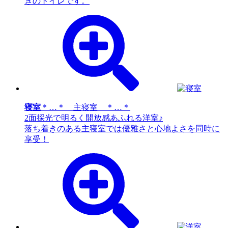
きのトイレです。
寝室
＊…＊ 主寝室 ＊…＊
2面採光で明るく開放感あふれる洋室♪
落ち着きのある主寝室では優雅さと心地よさを同時に
享受！