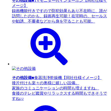
その他設備
■TVモニター付インターホン【同社仕様イ
メージ】
録画機能付きですので防犯効果もあり不在時に、誰が
訪問したのかも、録画再生可能！在宅時の、セールス
や勧誘、不審者などから身を守ることも可能。
その他設備
■食器洗浄乾燥機【同社仕様イメージ】
後片付けも楽々の奥様に嬉しい設備。
家族のコミュニケーションの時間も増えますね。
食後のテレビ鑑賞やリラックスする時間もできそうで
すね♪♪