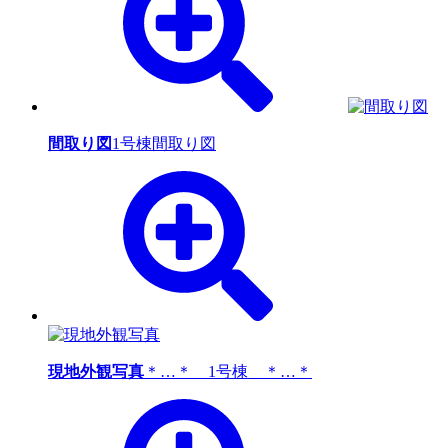
間取り図
1号棟間取り図
現地外観写真
＊…＊ 1号棟 ＊…＊