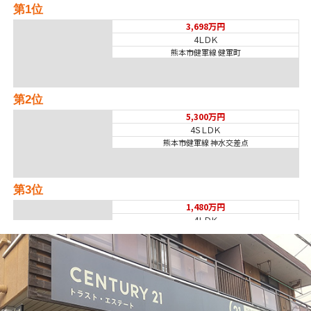
第1位
3,698万円
4ＬＤＫ
熊本市健軍線 健軍町
第2位
5,300万円
4ＳＬＤＫ
熊本市健軍線 神水交差点
第3位
1,480万円
4ＬＤＫ
熊本市健軍線 国府
施工：戸田建設(株)
第4位
3,498万円
4ＬＤＫ