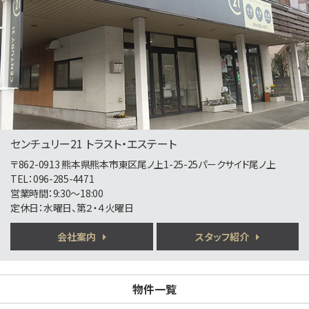
熊本市健軍線 健軍町
第5位
7,750万円
バス停 高平団地 停
センチュリー21 トラスト・エステート
第6位
〒862-0913 熊本県熊本市東区尾ノ上1-25-25パークサイド尾ノ上
2,798万円
TEL：096-285-4471
4ＬＤＫ
営業時間：9:30～18:00
定休日：水曜日、第２・４火曜日
会社案内
スタッフ紹介
第7位
2,598万円
4ＬＤＫ
物件一覧