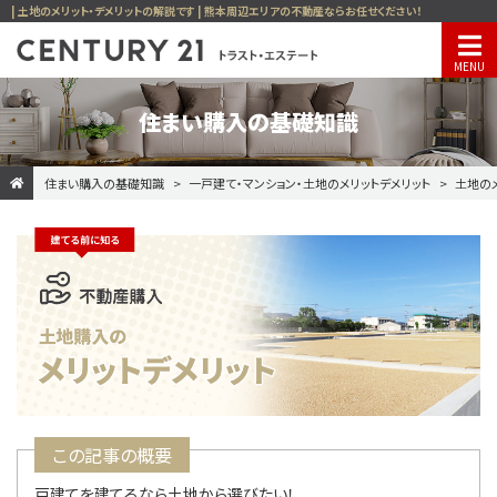
| 土地のメリット・デメリットの解説です | 熊本周辺エリアの不動産ならお任せください！
住まい購入の基礎知識
住まい購入の基礎知識
一戸建て・マンション・土地のメリットデメリット
土地のメ
この記事の概要
戸建てを建てるなら土地から選びたい！