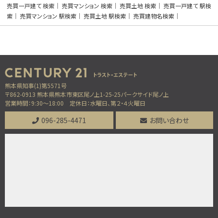
売買一戸建て 検索
売買マンション 検索
売買土地 検索
売買一戸建て 駅検
第8位
索
売買マンション 駅検索
売買土地 駅検索
売買建物名検索
2,280万円
4ＬＤＫ
熊本電気鉄道 須屋 徒歩7分
第9位
熊本県知事(1)第5571号
2,280万円
〒862-0913 熊本県熊本市東区尾ノ上1-25-25パークサイド尾ノ上
4ＬＤＫ
営業時間：9:30～18:00
定休日：水曜日、第２・４火曜日
植木駅
歩41分
096-285-4471
お問い合わせ
5万円プレゼント実施中＜家電家具等何でもOK＞♪…
第10位
1,500万円
165.5㎡
バス停 坪井 停歩3分