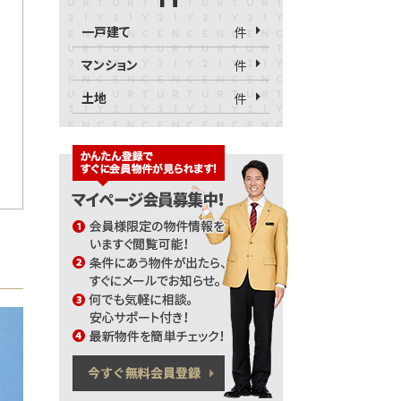
一戸建て
件
マンション
件
土地
件