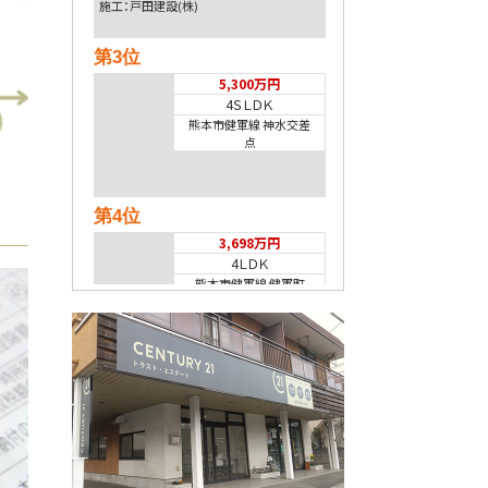
施工：戸田建設(株)
第3位
5,300万円
4ＳＬＤＫ
熊本市健軍線 神水交差
点
第4位
3,698万円
4ＬＤＫ
熊本市健軍線 健軍町
第5位
2,598万円
4ＬＤＫ