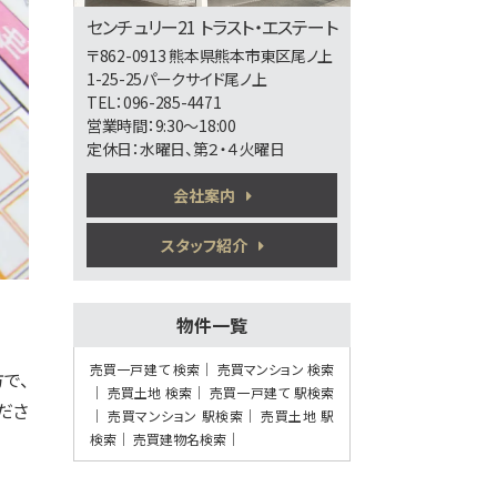
第6位
センチュリー21 トラスト・エステート
3,498万円
〒862-0913 熊本県熊本市東区尾ノ上
4ＬＤＫ
1-25-25パークサイド尾ノ上
熊本市健軍線 健軍町
TEL：096-285-4471
営業時間：9:30～18:00
定休日：水曜日、第２・４火曜日
第7位
3,380万円
会社案内
4ＬＤＫ
健軍町駅
スタッフ紹介
歩27分
5万円プレゼント実施中〈家電家具何でも
OK〉♪ …
第8位
物件一覧
4,198万円
4ＳＬＤＫ
売買一戸建て 検索
売買マンション 検索
で、
健軍町駅
売買土地 検索
売買一戸建て 駅検索
ださ
歩12分
売買マンション 駅検索
売買土地 駅
5万円プレゼント実施中〈家電家具何でも
検索
売買建物名検索
OK〉♪ …
第9位