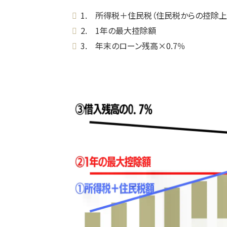
1. 所得税＋住民税（住民税からの控除上限
2. 1年の最大控除額
3. 年末のローン残高×0.7％