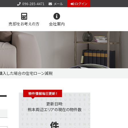
096-285-4471
メール
ログイン
売却をお考えの方
会社案内
アクセス
お知らせ
お問い合わせ
個人情報保護方針
サイトマップ
購入した場合の住宅ローン減税
料査定
学区マップで探す
ー
更新日時:
熊本周辺エリアの現在の物件数
件