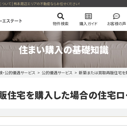
ついて | 熊本周辺エリアの不動産ならお任せください！
物件検索
購入ガイド
お客様の声
住まい購入の基礎知識
険・公的優遇サービス
公的優遇サービス
新築または買取再販住宅を
の流れ
の流れ
会社概要
マンションを検索
高く売却する弊社のメソッド
住まい購入の基礎知識
スタッフ紹介
土地を検索
売却無
販住宅を購入した場合の住宅ロ
る一戸建て
今すぐ見られるマンション
会員ページログイン