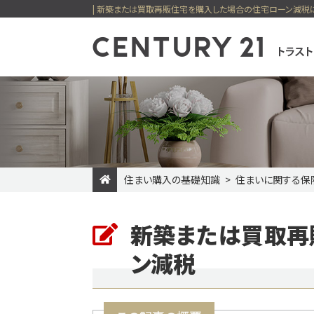
| 新築または買取再販住宅を購入した場合の住宅ローン減税に
センチュリー21
住まい購入の基礎知識
住まいに関する保
一戸建てを検索
購入
売却
新築または買取再
新着物件
価格変更物件
今すぐ見られ
今すぐ見られる土地
無料会員システム
ン減税