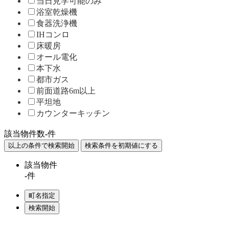
当日見学可能のみ
浴室乾燥機
食器洗浄機
IHコンロ
床暖房
オール電化
本下水
都市ガス
前面道路6m以上
平坦地
カウンターキッチン
該当物件数
-
件
該当物件
-
件
Home