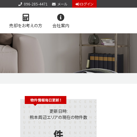
096-285-4471
メール
ログイン
売却をお考えの方
会社案内
アクセス
お知らせ
お問い合わせ
個人情報保護方針
サイトマップ
料査定
学区マップで探す
更新日時:
熊本周辺エリアの現在の物件数
件