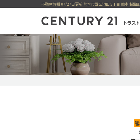
不動産情報 07/27日更新 熊本市西区池田３丁目 熊本市西
センチュリー21
一戸建てを検索
購入
売却
新着物件
価格変更物件
今すぐ見られ
今すぐ見られる土地
無料会員システム
熊