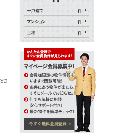
一戸建て
件
マンション
件
土地
件
くださ