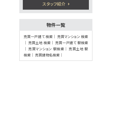
健軍町駅
スタッフ紹介
歩27分
5万円プレゼント実施中〈家電家具何でも
OK〉♪ …
物件一覧
第8位
4,198万円
売買一戸建て 検索
売買マンション 検索
4ＳＬＤＫ
売買土地 検索
売買一戸建て 駅検索
健軍町駅
売買マンション 駅検索
売買土地 駅
歩12分
検索
5万円プレゼント実施中〈家電家具何でも
売買建物名検索
OK〉♪ …
第9位
2,280万円
4ＬＤＫ
植木駅
歩41分
5万円プレゼント実施中＜家電家具等何で
もOK＞♪…
第10位
2,280万円
4ＬＤＫ
熊本電気鉄道 須屋 徒歩7