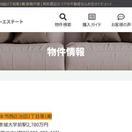
区池田3丁目第1期 新築戸建 | 熊本周辺エリアの不動産ならお任せください！
物件検索
購入ガイド
お客様の声
物件情報
の流れ
の流れ
会社概要
マンションを検索
高く売却する弊社のメソッド
住まい購入の基礎知識
スタッフ紹介
土地を検索
売却無
る一戸建て
今すぐ見られるマンション
会員ページログイン
本市西区池田3丁目第1期
崇城大学前駅
2,780
万円