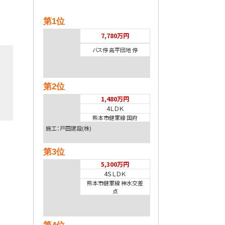
第1位
7,780万円
バス停 高平団地 停
第2位
1,480万円
4ＬＤＫ
熊本市健軍線 国府
施工：戸田建設(株)
第3位
5,300万円
4ＳＬＤＫ
熊本市健軍線 神水交差
点