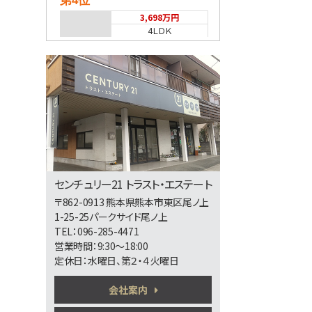
第4位
3,698万円
4ＬＤＫ
熊本市健軍線 健軍町
第5位
2,598万円
4ＬＤＫ
第6位
センチュリー21 トラスト・エステート
3,498万円
〒862-0913 熊本県熊本市東区尾ノ上
4ＬＤＫ
1-25-25パークサイド尾ノ上
熊本市健軍線 健軍町
TEL：096-285-4471
営業時間：9:30～18:00
定休日：水曜日、第２・４火曜日
第7位
会社案内
3,380万円
4ＬＤＫ