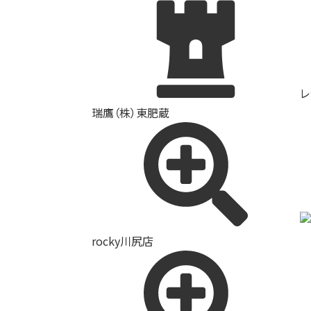
レ
瑞鷹（株）東肥蔵
rocky川尻店