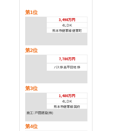
第1位
3,498万円
4ＬＤＫ
熊本市健軍線 健軍町
第2位
7,780万円
バス停 高平団地 停
第3位
1,480万円
4ＬＤＫ
熊本市健軍線 国府
施工：戸田建設(株)
第4位