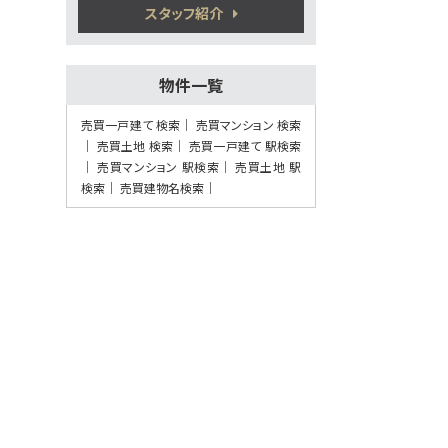
植木駅
スタッフ紹介
歩41分
5万円プレゼント実施中＜家電家具等何で
もOK＞♪…
物件一覧
第8位
2,280万円
売買一戸建て 検索
売買マンション 検索
4ＬＤＫ
売買土地 検索
売買一戸建て 駅検索
熊本電気鉄道 須屋 徒歩7
売買マンション 駅検索
分
売買土地 駅
検索
売買建物名検索
第9位
3,380万円
4ＬＤＫ
健軍町駅
歩27分
5万円プレゼント実施中〈家電家具何でも
OK〉♪ …
第10位
3,798万円
4ＬＤＫ
健軍町駅