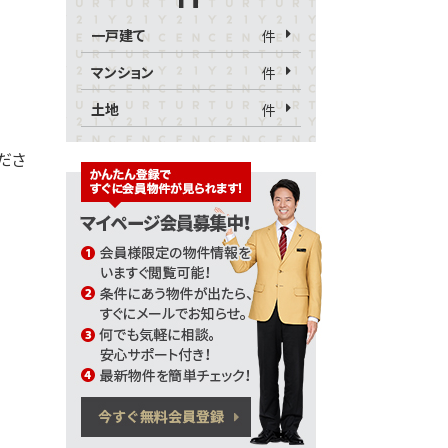
一戸建て
件
マンション
件
土地
件
くださ