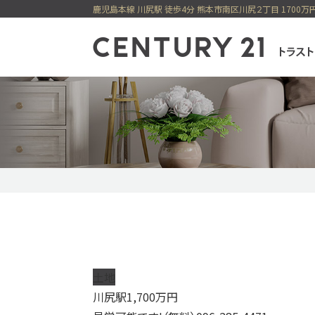
センチュリー21
一戸建てを検索
購入
売却
新着物件
価格変更物件
今すぐ見られ
今すぐ見られる土地
無料会員システム
土地
川尻駅
1,700
万円