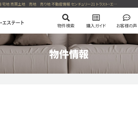
鹿児島本線 川尻駅 徒歩4分 熊本市南区川尻２丁目 1700万円 宅地 売買土地 売地 売り地 不動産情報 センチュリー21 トラスト・エステート
物件検索
購入ガイド
お客様の声
物件情報
の流れ
の流れ
会社概要
マンションを検索
高く売却する弊社のメソッド
住まい購入の基礎知識
スタッフ紹介
土地を検索
売却無
る一戸建て
今すぐ見られるマンション
会員ページログイン