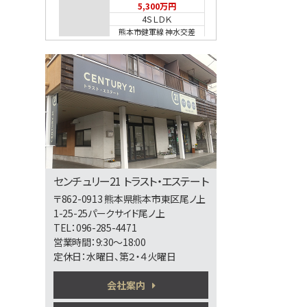
5,300万円
4ＳＬＤＫ
熊本市健軍線 神水交差
点
第5位
2,598万円
4ＬＤＫ
第6位
センチュリー21 トラスト・エステート
3,698万円
〒862-0913 熊本県熊本市東区尾ノ上
4ＬＤＫ
1-25-25パークサイド尾ノ上
熊本市健軍線 健軍町
TEL：096-285-4471
営業時間：9:30～18:00
定休日：水曜日、第２・４火曜日
第7位
会社案内
2,280万円
4ＬＤＫ