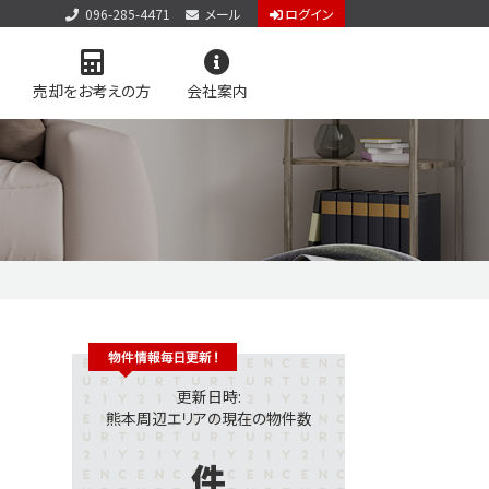
096-285-4471
メール
ログイン
売却をお考えの方
会社案内
アクセス
お知らせ
お問い合わせ
個人情報保護方針
サイトマップ
料査定
学区マップで探す
更新日時:
熊本周辺エリアの現在の物件数
件