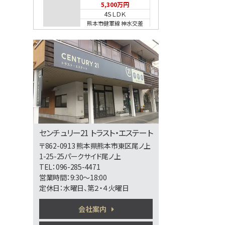
5,300万円
4ＳＬＤＫ
熊本市健軍線 神水交差
点
第5位
2,598万円
4ＬＤＫ
第6位
センチュリー21 トラスト・エステート
3,698万円
〒862-0913 熊本県熊本市東区尾ノ上
4ＬＤＫ
1-25-25パークサイド尾ノ上
熊本市健軍線 健軍町
TEL：096-285-4471
営業時間：9:30～18:00
定休日：水曜日、第２・４火曜日
第7位
会社案内
2,280万円
4ＬＤＫ