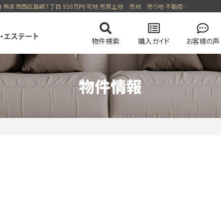
鹿児島本線 上熊本駅 バス10分分 岳林寺下車 バス停 停歩5分 熊本市西区島崎７丁目 950万円 宅地 売買土地 売地 売り地 不動産情報 センチュリー21 トラスト・エステート
物件検索
購入ガイド
お客様の声
物件情報
の流れ
の流れ
会社概要
マンションを検索
高く売却する弊社のメソッド
住まい購入の基礎知識
スタッフ紹介
土地を検索
売却無
る一戸建て
今すぐ見られるマンション
会員ページログイン