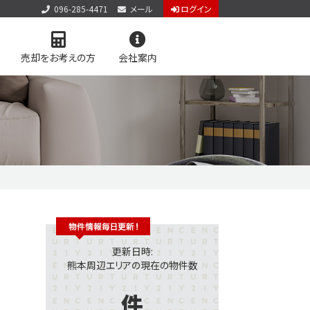
096-285-4471
メール
ログイン
売却をお考えの方
会社案内
アクセス
お知らせ
お問い合わせ
個人情報保護方針
サイトマップ
料査定
学区マップで探す
更新日時:
熊本周辺エリアの現在の物件数
件