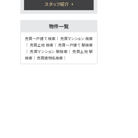
植木駅
スタッフ紹介
歩41分
5万円プレゼント実施中＜家電家具等何で
もOK＞♪…
物件一覧
第8位
2,280万円
売買一戸建て 検索
売買マンション 検索
4ＬＤＫ
売買土地 検索
売買一戸建て 駅検索
熊本電気鉄道 須屋 徒歩7
売買マンション 駅検索
分
売買土地 駅
検索
売買建物名検索
第9位
3,380万円
4ＬＤＫ
健軍町駅
歩27分
5万円プレゼント実施中〈家電家具何でも
OK〉♪ …
第10位
3,798万円
4ＬＤＫ
健軍町駅