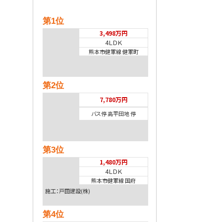
第1位
3,498万円
4ＬＤＫ
熊本市健軍線 健軍町
第2位
7,780万円
バス停 高平団地 停
第3位
1,480万円
4ＬＤＫ
熊本市健軍線 国府
施工：戸田建設(株)
第4位