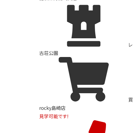
レ
古荘公園
買
rocky島崎店
見学可能です!