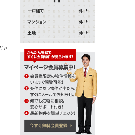
一戸建て
件
マンション
件
土地
件
くださ