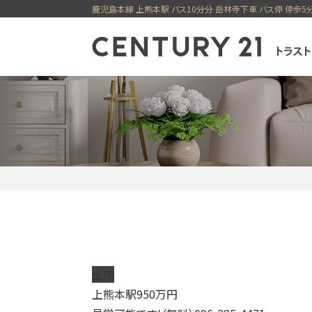
センチュリー21
一戸建てを検索
購入
売却
新着物件
価格変更物件
今すぐ見られ
今すぐ見られる土地
無料会員システム
土地
上熊本駅
950
万円