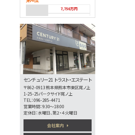
第4位
7,750万円
バス停 高平団地 停
第5位
3,498万円
4ＬＤＫ
熊本市健軍線 健軍町
第6位
センチュリー21 トラスト・エステート
〒862-0913 熊本県熊本市東区尾ノ上
2,598万円
1-25-25パークサイド尾ノ上
4ＬＤＫ
TEL：096-285-4471
営業時間：9:30～18:00
定休日：水曜日、第２・４火曜日
第7位
会社案内
2,280万円
4ＬＤＫ