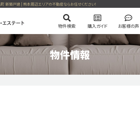
亀町 新築戸建 | 熊本周辺エリアの不動産ならお任せください！
物件検索
購入ガイド
お客様の声
物件情報
の流れ
の流れ
会社概要
マンションを検索
高く売却する弊社のメソッド
住まい購入の基礎知識
スタッフ紹介
土地を検索
売却無
る一戸建て
今すぐ見られるマンション
会員ページログイン