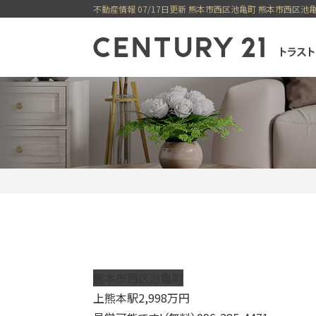
不動産情報 07/17日更新 熊本市西区池亀町 熊本市西区池
センチュリー21
一戸建てを検索
購入
売却
新着物件
価格変更物件
今すぐ見られ
今すぐ見られる土地
無料会員システム
熊本市西区池亀町
上熊本駅
2,998
万円