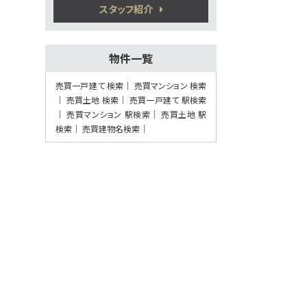
熊本電気鉄道 須屋 徒歩7
スタッフ紹介
分
物件一覧
第8位
3,380万円
売買一戸建て 検索
売買マンション 検索
4ＬＤＫ
売買土地 検索
売買一戸建て 駅検索
健軍町駅
売買マンション 駅検索
売買土地 駅
歩27分
検索
5万円プレゼント実施中〈家電家具何でも
売買建物名検索
OK〉♪ …
第9位
2,280万円
4ＬＤＫ
植木駅
歩41分
5万円プレゼント実施中＜家電家具等何で
もOK＞♪…
第10位
3,798万円
4ＬＤＫ
健軍町駅