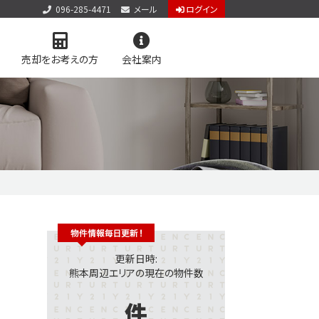
096-285-4471
メール
ログイン
売却をお考えの方
会社案内
アクセス
お知らせ
お問い合わせ
個人情報保護方針
サイトマップ
料査定
学区マップで探す
更新日時:
熊本周辺エリアの現在の物件数
件