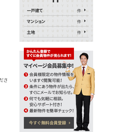
一戸建て
件
マンション
件
土地
件
くださ