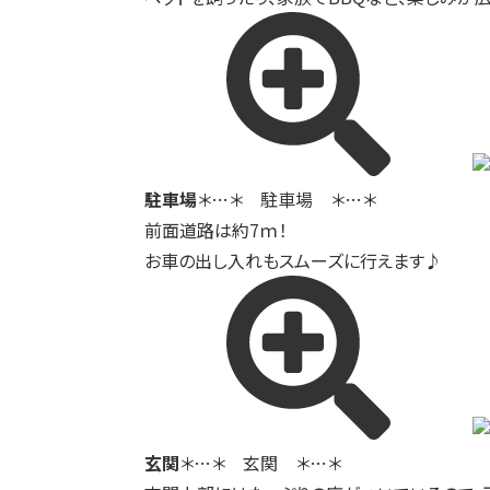
駐車場
＊…＊ 駐車場 ＊…＊
前面道路は約7ｍ！
お車の出し入れもスムーズに行えます♪
玄関
＊…＊ 玄関 ＊…＊