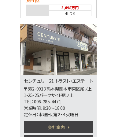
第4位
3,698万円
4ＬＤＫ
熊本市健軍線 健軍町
第5位
2,598万円
4ＬＤＫ
第6位
センチュリー21 トラスト・エステート
3,498万円
〒862-0913 熊本県熊本市東区尾ノ上
4ＬＤＫ
1-25-25パークサイド尾ノ上
熊本市健軍線 健軍町
TEL：096-285-4471
営業時間：9:30～18:00
定休日：水曜日、第２・４火曜日
第7位
会社案内
3,380万円
4ＬＤＫ