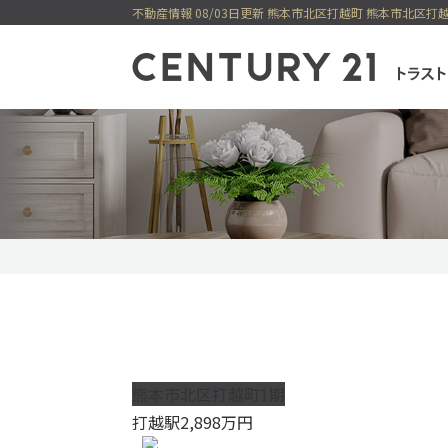
不動産情報 08/03日更新 熊本市北区打越町 熊本市北区打
センチュリー21
一戸建てを検索
購入
売却
新着物件
価格変更物件
今すぐ見られ
今すぐ見られる土地
無料会員システム
熊本市北区打越町1期
打越駅
2,898
万円