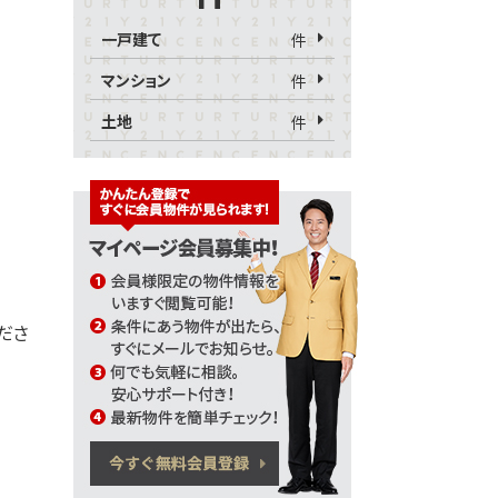
一戸建て
件
マンション
件
土地
件
くださ