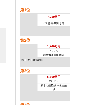
第1位
7,780万円
バス停 高平団地 停
第2位
1,480万円
4ＬＤＫ
熊本市健軍線 国府
施工：戸田建設(株)
第3位
5,300万円
4ＳＬＤＫ
熊本市健軍線 神水交差
点