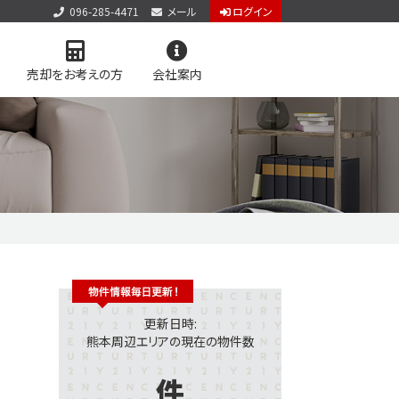
096-285-4471
メール
ログイン
売却をお考えの方
会社案内
アクセス
お知らせ
お問い合わせ
個人情報保護方針
サイトマップ
料査定
学区マップで探す
更新日時:
熊本周辺エリアの現在の物件数
件