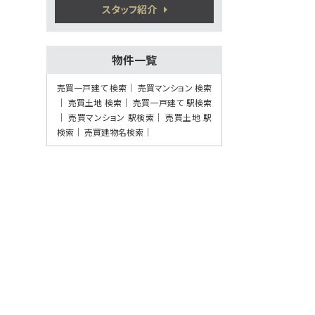
健軍町駅
スタッフ紹介
歩27分
5万円プレゼント実施中〈家電家具何でも
OK〉♪ …
物件一覧
第8位
4,198万円
売買一戸建て 検索
売買マンション 検索
4ＳＬＤＫ
売買土地 検索
売買一戸建て 駅検索
健軍町駅
売買マンション 駅検索
売買土地 駅
歩12分
検索
5万円プレゼント実施中〈家電家具何でも
売買建物名検索
OK〉♪ …
第9位
2,280万円
4ＬＤＫ
植木駅
歩41分
5万円プレゼント実施中＜家電家具等何で
もOK＞♪…
第10位
2,280万円
4ＬＤＫ
熊本電気鉄道 須屋 徒歩7