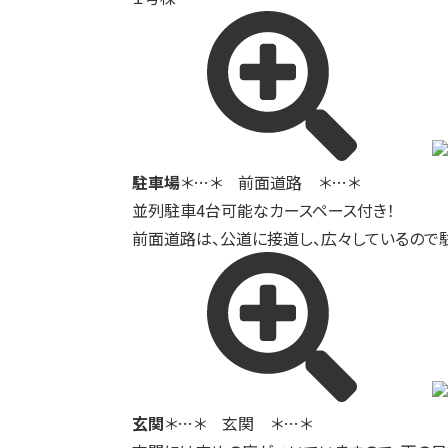
駐車場
＊…＊ 前面道路 ＊…＊
並列駐車4台可能なカースペース付き！
前面道路は、公道に接道し、広々しているので
玄関
＊…＊ 玄関 ＊…＊