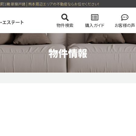
越町1期 新築戸建 | 熊本周辺エリアの不動産ならお任せください！
物件検索
購入ガイド
お客様の声
物件情報
の流れ
の流れ
会社概要
マンションを検索
高く売却する弊社のメソッド
住まい購入の基礎知識
スタッフ紹介
土地を検索
売却無
る一戸建て
今すぐ見られるマンション
会員ページログイン