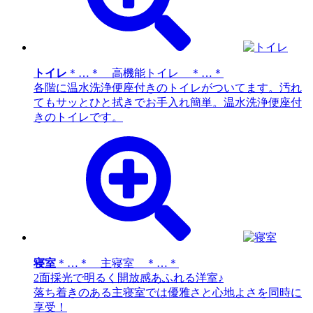
トイレ
＊…＊ 高機能トイレ ＊…＊
各階に温水洗浄便座付きのトイレがついてます。汚れ
てもサッとひと拭きでお手入れ簡単。温水洗浄便座付
きのトイレです。
寝室
＊…＊ 主寝室 ＊…＊
2面採光で明るく開放感あふれる洋室♪
落ち着きのある主寝室では優雅さと心地よさを同時に
享受！