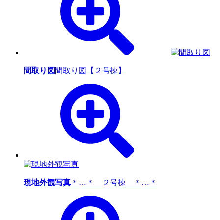
間取り図
間取り図【２号棟】
現地外観写真
＊…＊ ２号棟 ＊…＊