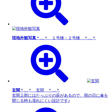
現地外観写真
＊…＊ １号棟・２号棟 ＊…＊
玄関
＊…＊ 玄関 ＊…＊
玄関上部にはたっぷりの庇があるので、雨の日に傘を
閉じる時も濡れにくい設計です♪