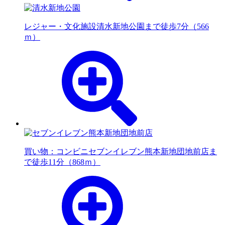
レジャー・文化施設
清水新地公園まで徒歩7分（566
ｍ）
買い物：コンビニ
セブンイレブン熊本新地団地前店ま
で徒歩11分（868ｍ）