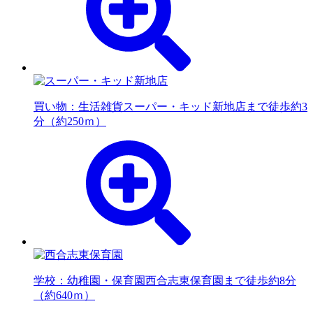
買い物：生活雑貨
スーパー・キッド新地店まで徒歩約3
分（約250ｍ）
学校：幼稚園・保育園
西合志東保育園まで徒歩約8分
（約640ｍ）