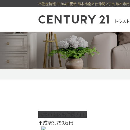
不動産情報 08/04日更新 熊本市南区出仲間２丁目 熊本市
センチュリー21
一戸建てを検索
購入
売却
新着物件
価格変更物件
今すぐ見られ
今すぐ見られる土地
無料会員システム
熊本市南区出仲間2丁目
平成駅
3,790
万円