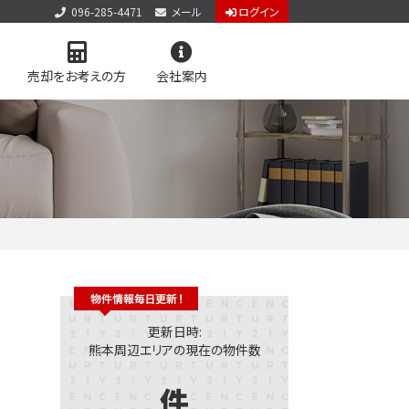
096-285-4471
メール
ログイン
売却をお考えの方
会社案内
アクセス
お知らせ
お問い合わせ
個人情報保護方針
サイトマップ
料査定
学区マップで探す
更新日時:
熊本周辺エリアの現在の物件数
件