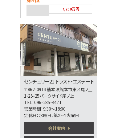
第4位
7,750万円
バス停 高平団地 停
第5位
3,498万円
4ＬＤＫ
熊本市健軍線 健軍町
第6位
センチュリー21 トラスト・エステート
〒862-0913 熊本県熊本市東区尾ノ上
2,598万円
1-25-25パークサイド尾ノ上
4ＬＤＫ
TEL：096-285-4471
営業時間：9:30～18:00
定休日：水曜日、第２・４火曜日
第7位
会社案内
2,280万円
4ＬＤＫ