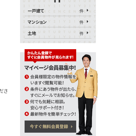
一戸建て
件
マンション
件
土地
件
くださ