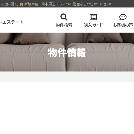
南区出仲間2丁目 新築戸建 | 熊本周辺エリアの不動産ならお任せください！
物件検索
購入ガイド
お客様の声
物件情報
の流れ
の流れ
会社概要
マンションを検索
高く売却する弊社のメソッド
住まい購入の基礎知識
スタッフ紹介
土地を検索
売却無
る一戸建て
今すぐ見られるマンション
会員ページログイン