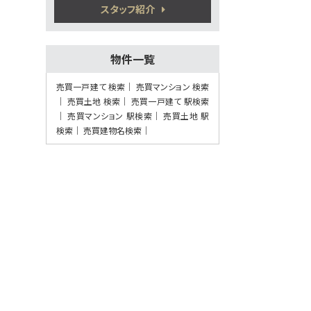
熊本電気鉄道 須屋 徒歩7
スタッフ紹介
分
物件一覧
第8位
2,280万円
売買一戸建て 検索
売買マンション 検索
4ＬＤＫ
売買土地 検索
売買一戸建て 駅検索
植木駅
売買マンション 駅検索
売買土地 駅
歩41分
検索
5万円プレゼント実施中＜家電家具等何で
売買建物名検索
もOK＞♪…
第9位
1,500万円
165.5㎡
バス停 坪井 停歩3分
第10位
2,798万円
4ＬＤＫ