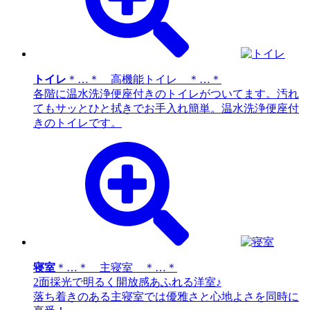
トイレ
＊…＊ 高機能トイレ ＊…＊
各階に温水洗浄便座付きのトイレがついてます。汚れ
てもサッとひと拭きでお手入れ簡単。温水洗浄便座付
きのトイレです。
寝室
＊…＊ 主寝室 ＊…＊
2面採光で明るく開放感あふれる洋室♪
落ち着きのある主寝室では優雅さと心地よさを同時に