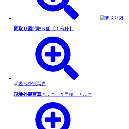
間取り図
間取り図【１号棟】
現地外観写真
＊…＊ １号棟 ＊…＊