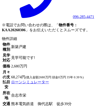
096-285-4471
※電話でお問い合わせの際は、「
物件番号：
KAA20260306
」をお伝えいただくとスムーズです。
物件詳細
物件
新築戸建
種別
見学
見学可能です!
対応
価格
2,680万円
月々
の支
68,274円
(借入金額2680万円 頭金0万円 35年 0.39％)
払目
ローンシミュレーター
安
所在
合志市栄
地
交通
熊本電気鉄道 御代志駅 徒歩39分