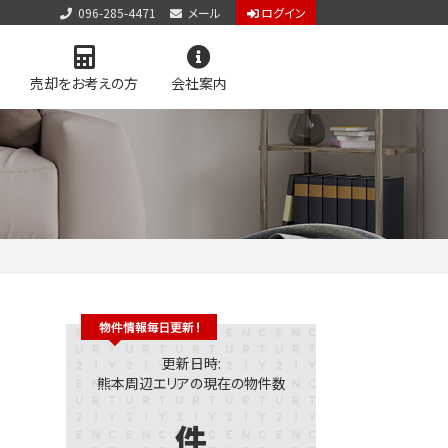
096-285-4471
メール
ログイン
売却をお考えの方
会社案内
アクセス
お知らせ
お問い合わせ
個人情報保護方針
サイトマップ
料査定
学区マップで探す
更新日時:
熊本周辺エリアの現在の物件数
件