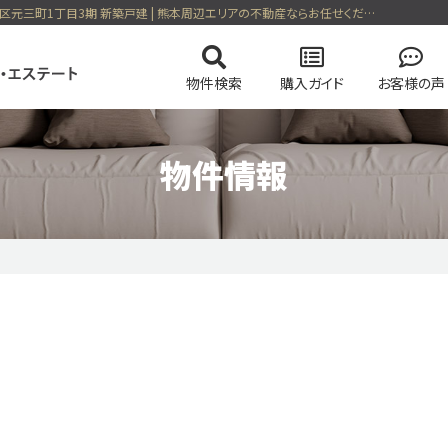
不動産情報 08/03日更新 熊本市南区元三町１丁目 熊本市南区元三町1丁目3期 新築戸建 | 熊本周辺エリアの不動産ならお任せください！
物件検索
購入ガイド
お客様の声
物件情報
の流れ
の流れ
会社概要
マンションを検索
高く売却する弊社のメソッド
住まい購入の基礎知識
スタッフ紹介
土地を検索
売却無
る一戸建て
今すぐ見られるマンション
会員ページログイン