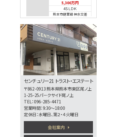
5,300万円
4ＳＬＤＫ
熊本市健軍線 神水交差
点
第5位
2,598万円
4ＬＤＫ
第6位
センチュリー21 トラスト・エステート
3,698万円
〒862-0913 熊本県熊本市東区尾ノ上
4ＬＤＫ
1-25-25パークサイド尾ノ上
熊本市健軍線 健軍町
TEL：096-285-4471
営業時間：9:30～18:00
定休日：水曜日、第２・４火曜日
第7位
会社案内
2,280万円
4ＬＤＫ