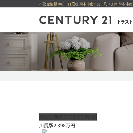
センチュリー21
一戸建てを検索
購入
売却
新着物件
価格変更物件
今すぐ見られ
今すぐ見られる土地
無料会員システム
熊本市南区元三町1丁目3期
川尻駅
2,398
万円