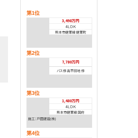
第1位
3,498万円
4ＬＤＫ
熊本市健軍線 健軍町
第2位
7,780万円
バス停 高平団地 停
第3位
1,480万円
4ＬＤＫ
熊本市健軍線 国府
施工：戸田建設(株)
第4位