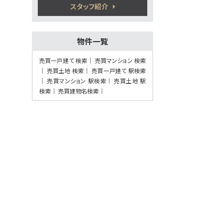
植木駅
スタッフ紹介
歩41分
5万円プレゼント実施中＜家電家具等何で
もOK＞♪…
物件一覧
第8位
2,280万円
売買一戸建て 検索
売買マンション 検索
4ＬＤＫ
売買土地 検索
売買一戸建て 駅検索
熊本電気鉄道 須屋 徒歩7
売買マンション 駅検索
分
売買土地 駅
検索
売買建物名検索
第9位
3,380万円
4ＬＤＫ
健軍町駅
歩27分
5万円プレゼント実施中〈家電家具何でも
OK〉♪ …
第10位
3,798万円
4ＬＤＫ
健軍町駅