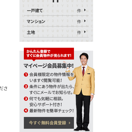
一戸建て
件
マンション
件
土地
件
くださ