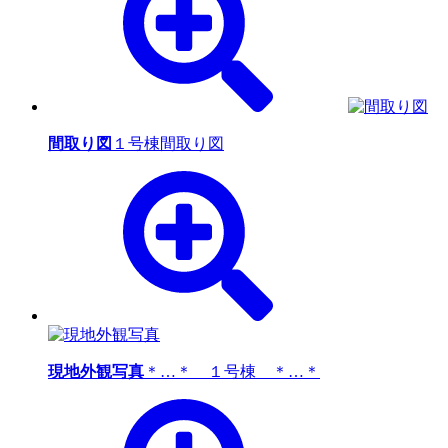
間取り図
１号棟間取り図
現地外観写真
＊…＊ １号棟 ＊…＊