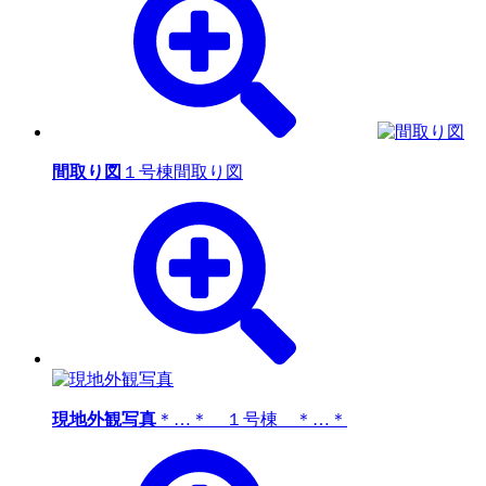
間取り図
１号棟間取り図
現地外観写真
＊…＊ １号棟 ＊…＊