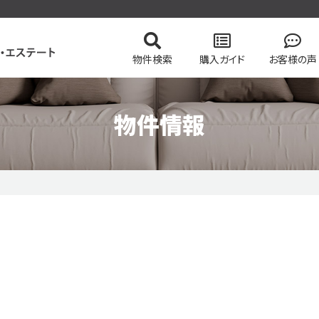
物件検索
購入ガイド
お客様の声
物件情報
の流れ
の流れ
会社概要
マンションを検索
高く売却する弊社のメソッド
住まい購入の基礎知識
スタッフ紹介
土地を検索
売却無
る一戸建て
今すぐ見られるマンション
会員ページログイン