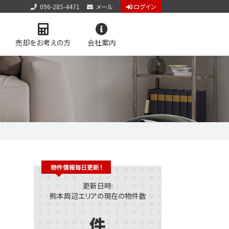
096-285-4471
メール
ログイン
売却をお考えの方
会社案内
アクセス
お知らせ
お問い合わせ
個人情報保護方針
サイトマップ
料査定
学区マップで探す
更新日時:
熊本周辺エリアの現在の物件数
件