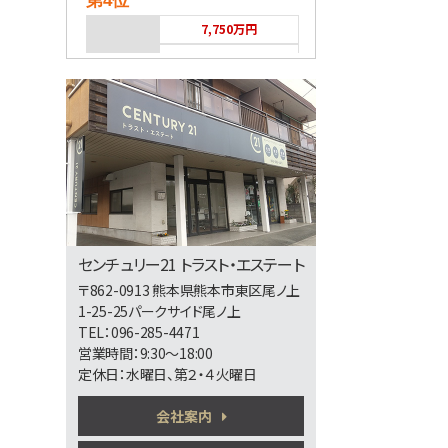
第4位
7,750万円
バス停 高平団地 停
第5位
3,498万円
4ＬＤＫ
熊本市健軍線 健軍町
第6位
センチュリー21 トラスト・エステート
〒862-0913 熊本県熊本市東区尾ノ上
2,598万円
1-25-25パークサイド尾ノ上
4ＬＤＫ
TEL：096-285-4471
営業時間：9:30～18:00
定休日：水曜日、第２・４火曜日
第7位
会社案内
2,280万円
4ＬＤＫ