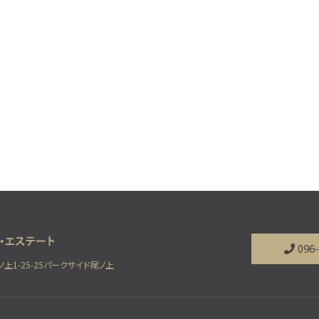
096
ノ上1-25-25パークサイド尾ノ上