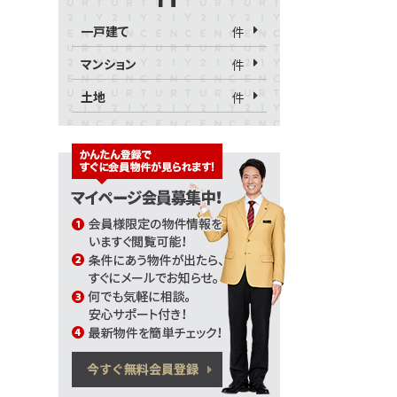
一戸建て
件
マンション
件
土地
件