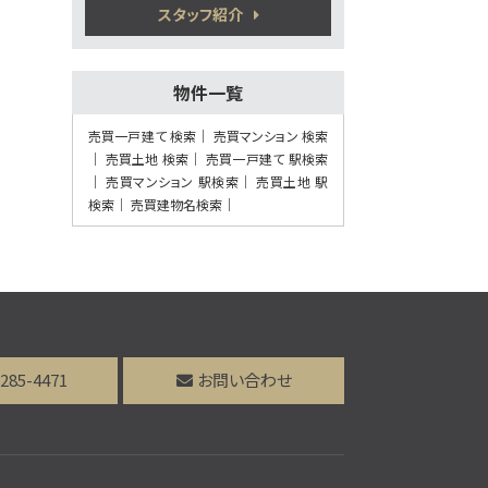
熊本電気鉄道 須屋 徒歩7
スタッフ紹介
分
物件一覧
第8位
3,380万円
売買一戸建て 検索
売買マンション 検索
4ＬＤＫ
売買土地 検索
売買一戸建て 駅検索
健軍町駅
売買マンション 駅検索
売買土地 駅
歩27分
検索
5万円プレゼント実施中〈家電家具何でも
売買建物名検索
OK〉♪ …
第9位
2,280万円
4ＬＤＫ
植木駅
歩41分
5万円プレゼント実施中＜家電家具等何で
-285-4471
お問い合わせ
もOK＞♪…
第10位
3,798万円
4ＬＤＫ
健軍町駅