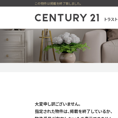
この物件は掲載を終了致しました。
センチュリー21
一戸建てを検索
購入
売却
新着物件
価格変更物件
今すぐ見られ
今すぐ見られる土地
無料会員システム
大変申し訳ございません。
指定された物件は、掲載を終了しているか、