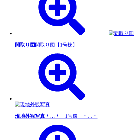
間取り図
間取り図【1号棟】
現地外観写真
＊…＊ 1号棟 ＊…＊