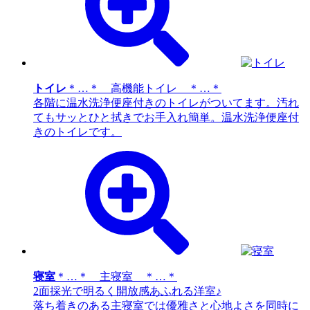
トイレ
＊…＊ 高機能トイレ ＊…＊
各階に温水洗浄便座付きのトイレがついてます。汚れ
てもサッとひと拭きでお手入れ簡単。温水洗浄便座付
きのトイレです。
寝室
＊…＊ 主寝室 ＊…＊
2面採光で明るく開放感あふれる洋室♪
落ち着きのある主寝室では優雅さと心地よさを同時に