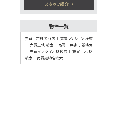
熊本電気鉄道 須屋 徒歩7
スタッフ紹介
分
物件一覧
第8位
3,380万円
売買一戸建て 検索
売買マンション 検索
4ＬＤＫ
売買土地 検索
売買一戸建て 駅検索
健軍町駅
売買マンション 駅検索
売買土地 駅
歩27分
検索
5万円プレゼント実施中〈家電家具何でも
売買建物名検索
OK〉♪ …
第9位
2,280万円
4ＬＤＫ
植木駅
歩41分
5万円プレゼント実施中＜家電家具等何で
もOK＞♪…
第10位
1,500万円
165.5㎡
バス停 坪井 停歩3分