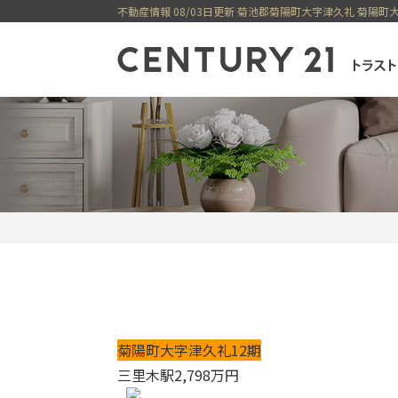
不動産情報 08/03日更新 菊池郡菊陽町大字津久礼 菊陽町
センチュリー21
一戸建てを検索
購入
売却
新着物件
価格変更物件
今すぐ見られ
今すぐ見られる土地
無料会員システム
菊陽町大字津久礼12期
三里木駅
2,798
万円