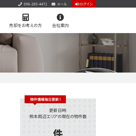
096-285-4471
メール
ログイン
売却をお考えの方
会社案内
アクセス
お知らせ
お問い合わせ
個人情報保護方針
サイトマップ
料査定
学区マップで探す
更新日時:
熊本周辺エリアの現在の物件数
件