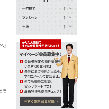
一戸建て
件
マンション
件
土地
件
くださ
呂を