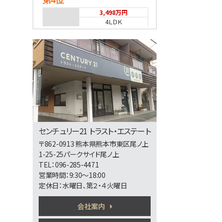
第4位
3,498万円
4ＬＤＫ
熊本市健軍線 健軍町
第5位
7,750万円
バス停 高平団地 停
第6位
センチュリー21 トラスト・エステート
〒862-0913 熊本県熊本市東区尾ノ上
2,598万円
1-25-25パークサイド尾ノ上
4ＬＤＫ
TEL：096-285-4471
営業時間：9:30～18:00
定休日：水曜日、第２・４火曜日
第7位
会社案内
2,280万円
4ＬＤＫ