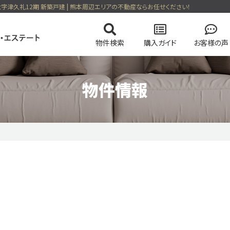
大字津久礼12期 新築戸建 | 熊本周辺エリアの不動産ならお任せください！
物件検索
購入ガイド
お客様の声
物件情報
の流れ
の流れ
会社概要
マンションを検索
高く売却する弊社のメソッド
住まい購入の基礎知識
スタッフ紹介
土地を検索
売却無
る一戸建て
今すぐ見られるマンション
会員ページログイン