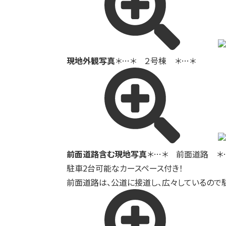
現地外観写真
＊…＊ ２号棟 ＊…＊
前面道路含む現地写真
＊…＊ 前面道路 ＊
駐車2台可能なカースペース付き！
前面道路は、公道に接道し、広々しているので