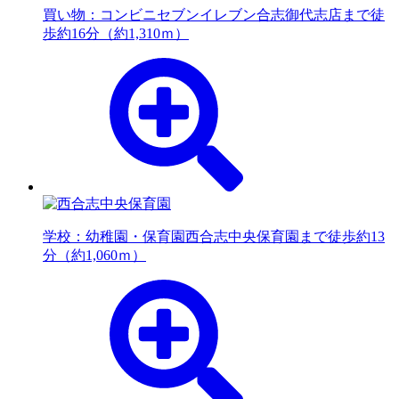
買い物：コンビニ
セブンイレブン合志御代志店まで徒
歩約16分（約1,310ｍ）
学校：幼稚園・保育園
西合志中央保育園まで徒歩約13
分（約1,060ｍ）