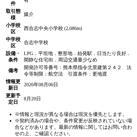
有
件
取引態
媒介
様
小学校
西合志中央小学校 (2,086m)
区
中学校
合志中学校
区
設備・
LPG．平坦地．整形地．始発駅．日当たり良好．
条件
閑静な住宅街．周辺交通量少なめ
開発許可等番号：熊本県指令北景建第２４２ 法
備考
令等制限：航空法 引渡条件：更地渡
情報更
2026年08月06日
新日
更新予
8月20日
定日
※情報と現況が異なる場合は現況を優先とします。
※契約済みの場合や、条件変更が反映されていない場
合などがあります。最新の情報に関してはお問い合わ
せの上、ご確認ください。