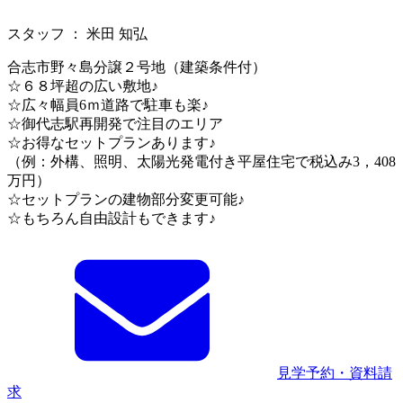
スタッフ ： 米田 知弘
合志市野々島分譲２号地（建築条件付）
☆６８坪超の広い敷地♪
☆広々幅員6ｍ道路で駐車も楽♪
☆御代志駅再開発で注目のエリア
☆お得なセットプランあります♪
（例：外構、照明、太陽光発電付き平屋住宅で税込み3，408
万円）
☆セットプランの建物部分変更可能♪
☆もちろん自由設計もできます♪
見学予約・資料請
求