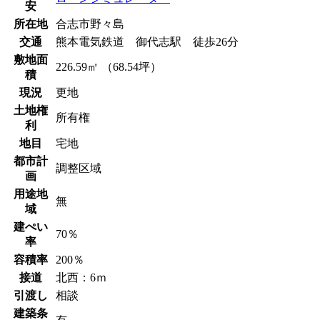
安
所在地
合志市野々島
交通
熊本電気鉄道 御代志駅 徒歩26分
敷地面
226.59㎡ （68.54坪）
積
現況
更地
土地権
所有権
利
地目
宅地
都市計
調整区域
画
用途地
無
域
建ぺい
70％
率
容積率
200％
接道
北西：6ｍ
引渡し
相談
建築条