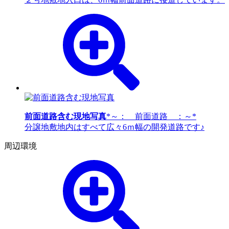
前面道路含む現地写真
*～： 前面道路 ：～*
分譲地敷地内はすべて広々6ｍ幅の開発道路です♪
周辺環境