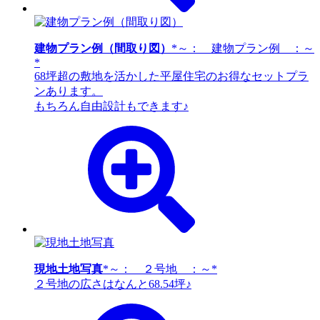
建物プラン例（間取り図）
*～： 建物プラン例 ：～
*
68坪超の敷地を活かした平屋住宅のお得なセットプラ
ンあります。
もちろん自由設計もできます♪
現地土地写真
*～： ２号地 ：～*
２号地の広さはなんと68.54坪♪