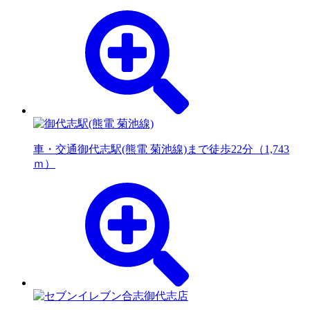
車・交通
御代志駅(熊電 菊池線)まで徒歩22分（1,743
ｍ）