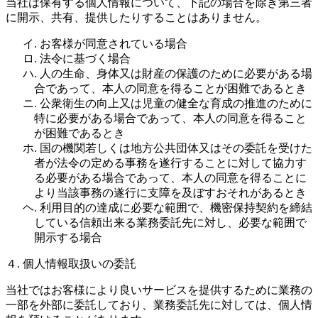
当社は保有する個人情報について、下記の場合を除き第三者
に開示、共有、提供したりすることはありません。
イ. お客様が同意されている場合
ロ. 法令に基づく場合
ハ. 人の生命、身体又は財産の保護のために必要がある場
合であって、本人の同意を得ることが困難であるとき
ニ. 公衆衛生の向上又は児童の健全な育成の推進のために
特に必要がある場合であって、本人の同意を得ること
が困難であるとき
ホ. 国の機関若しくは地方公共団体又はその委託を受けた
者が法令の定める事務を遂行することに対して協力す
る必要がある場合であって、本人の同意を得ることに
より当該事務の遂行に支障を及ぼすおそれがあるとき
ヘ. 利用目的の達成に必要な範囲で、機密保持契約を締結
している信頼出来る業務委託先に対し、必要な範囲で
開示する場合
４. 個人情報取扱いの委託
当社ではお客様により良いサービスを提供するために業務の
一部を外部に委託しており、業務委託先に対しては、個人情