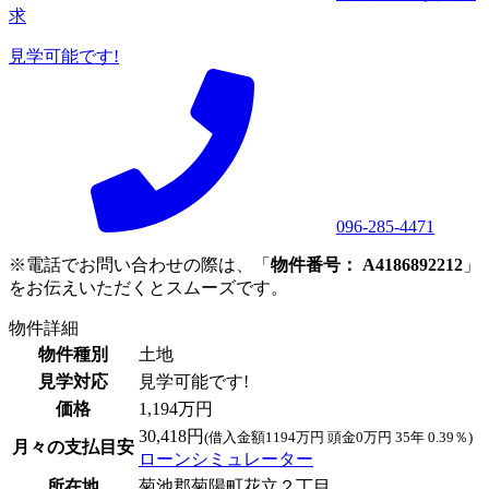
求
見学可能です!
096-285-4471
※電話でお問い合わせの際は、「
物件番号： A4186892212
」
をお伝えいただくとスムーズです。
物件詳細
物件種別
土地
見学対応
見学可能です!
価格
1,194万円
30,418円
(借入金額1194万円 頭金0万円 35年 0.39％)
月々の支払目安
ローンシミュレーター
所在地
菊池郡菊陽町花立２丁目