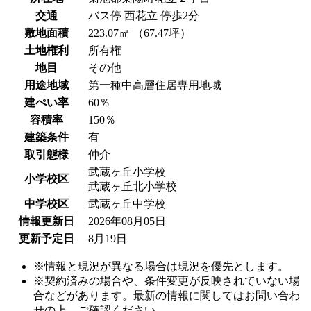
交通
バス停 西花立 停歩2分
敷地面積
223.07㎡ （67.47坪）
土地権利
所有権
地目
その他
用途地域
第一種中高層住居専用地域
建ぺい率
60％
容積率
150％
建築条件
有
取引態様
仲介
武蔵ヶ丘小学校
小学校区
武蔵ヶ丘北小学校
中学校区
武蔵ヶ丘中学校
情報更新日
2026年08月05日
更新予定日
8月19日
※情報と現況が異なる場合は現況を優先とします。
※契約済みの場合や、条件変更が反映されていない場
合などがあります。最新の情報に関してはお問い合わ
せの上、ご確認ください。