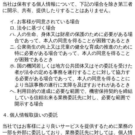
当社は保有する個人情報について、下記の場合を除き第三者
に開示、共有、提供したりすることはありません。
イ. お客様が同意されている場合
ロ. 法令に基づく場合
ハ. 人の生命、身体又は財産の保護のために必要がある場
合であって、本人の同意を得ることが困難であるとき
ニ. 公衆衛生の向上又は児童の健全な育成の推進のために
特に必要がある場合であって、本人の同意を得ること
が困難であるとき
ホ. 国の機関若しくは地方公共団体又はその委託を受けた
者が法令の定める事務を遂行することに対して協力す
る必要がある場合であって、本人の同意を得ることに
より当該事務の遂行に支障を及ぼすおそれがあるとき
ヘ. 利用目的の達成に必要な範囲で、機密保持契約を締結
している信頼出来る業務委託先に対し、必要な範囲で
開示する場合
４. 個人情報取扱いの委託
当社ではお客様により良いサービスを提供するために業務の
一部を外部に委託しており、業務委託先に対しては、個人情