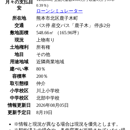
月々の支払目
0.39％)
安
ローンシミュレーター
所在地
熊本市北区鹿子木町
交通
バス停 産交バス「鹿子木」 停歩2分
敷地面積
548.66㎡ （165.96坪）
現況
上物有り
土地権利
所有権
地目
その他
用途地域
近隣商業地域
建ぺい率
80％
容積率
200％
取引態様
仲介
小学校区
川上小学校
中学校区
北部中学校
情報更新日
2026年08月05日
更新予定日
8月19日
※情報と現況が異なる場合は現況を優先とします。