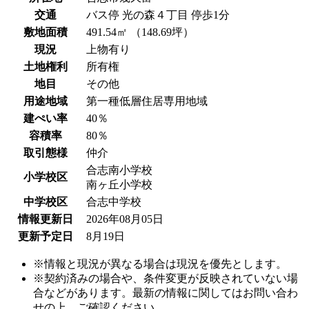
交通
バス停 光の森４丁目 停歩1分
敷地面積
491.54㎡ （148.69坪）
現況
上物有り
土地権利
所有権
地目
その他
用途地域
第一種低層住居専用地域
建ぺい率
40％
容積率
80％
取引態様
仲介
合志南小学校
小学校区
南ヶ丘小学校
中学校区
合志中学校
情報更新日
2026年08月05日
更新予定日
8月19日
※情報と現況が異なる場合は現況を優先とします。
※契約済みの場合や、条件変更が反映されていない場
合などがあります。最新の情報に関してはお問い合わ
せの上、ご確認ください。