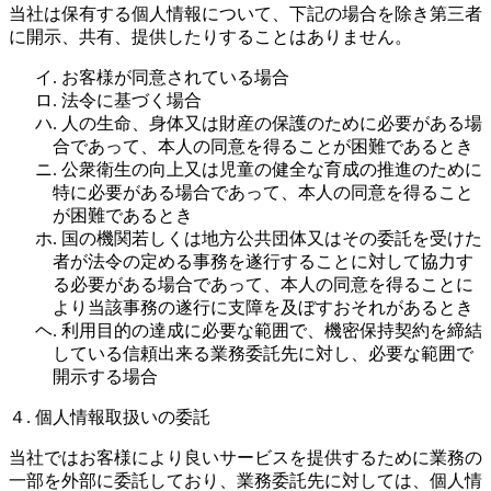
当社は保有する個人情報について、下記の場合を除き第三者
に開示、共有、提供したりすることはありません。
イ. お客様が同意されている場合
ロ. 法令に基づく場合
ハ. 人の生命、身体又は財産の保護のために必要がある場
合であって、本人の同意を得ることが困難であるとき
ニ. 公衆衛生の向上又は児童の健全な育成の推進のために
特に必要がある場合であって、本人の同意を得ること
が困難であるとき
ホ. 国の機関若しくは地方公共団体又はその委託を受けた
者が法令の定める事務を遂行することに対して協力す
る必要がある場合であって、本人の同意を得ることに
より当該事務の遂行に支障を及ぼすおそれがあるとき
ヘ. 利用目的の達成に必要な範囲で、機密保持契約を締結
している信頼出来る業務委託先に対し、必要な範囲で
開示する場合
４. 個人情報取扱いの委託
当社ではお客様により良いサービスを提供するために業務の
一部を外部に委託しており、業務委託先に対しては、個人情