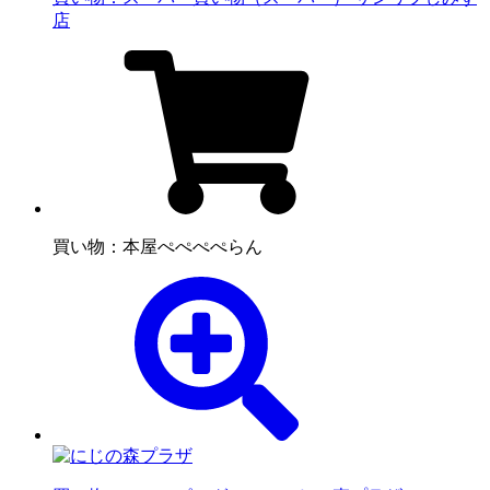
店
買い物：本屋
ぺぺぺぺらん