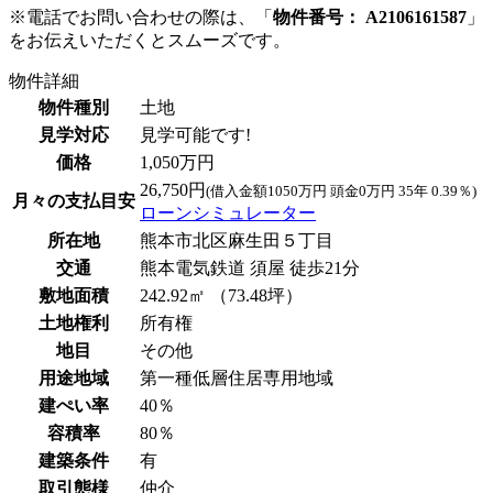
※電話でお問い合わせの際は、「
物件番号： A2106161587
」
をお伝えいただくとスムーズです。
物件詳細
物件種別
土地
見学対応
見学可能です!
価格
1,050万円
26,750円
(借入金額1050万円 頭金0万円 35年 0.39％)
月々の支払目安
ローンシミュレーター
所在地
熊本市北区麻生田５丁目
交通
熊本電気鉄道 須屋 徒歩21分
敷地面積
242.92㎡ （73.48坪）
土地権利
所有権
地目
その他
用途地域
第一種低層住居専用地域
建ぺい率
40％
容積率
80％
建築条件
有
取引態様
仲介